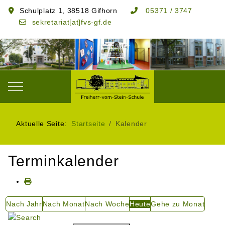
Schulplatz 1, 38518 Gifhorn
05371 / 3747
sekretariat[at]fvs-gf.de
Mobile Menu Toggle
Aktuelle Seite:
Startseite
Kalender
Terminkalender
Nach Jahr
Nach Monat
Nach Woche
Heute
Gehe zu Monat