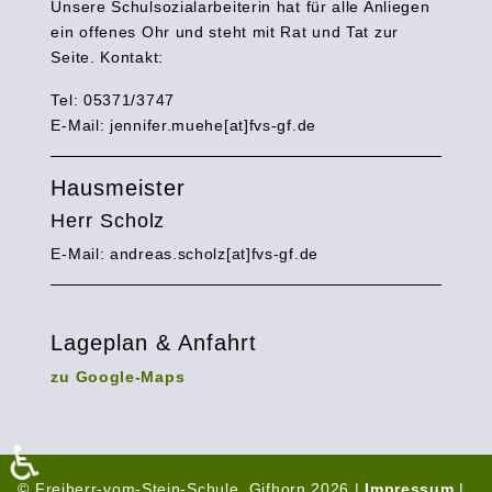
Unsere Schulsozialarbeiterin hat für alle Anliegen
ein offenes Ohr und steht mit Rat und Tat zur
Seite. Kontakt:
Tel: 05371/3747
E-Mail:
jennifer.muehe[at]fvs-gf.de
Hausmeister
Herr Scholz
E-Mail: andreas.scholz[at]fvs-gf.de
Lageplan & Anfahrt
zu Google-Maps
♿
© Freiherr-vom-Stein-Schule, Gifhorn 2026 |
Impressum
|