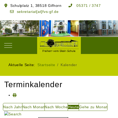
Schulplatz 1, 38518 Gifhorn
05371 / 3747
sekretariat[at]fvs-gf.de
Mobile Menu Toggle
Aktuelle Seite:
Startseite
Kalender
Terminkalender
Nach Jahr
Nach Monat
Nach Woche
Heute
Gehe zu Monat