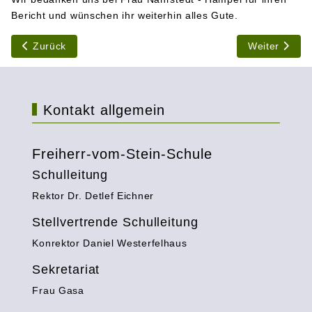
Bericht und wünschen ihr weiterhin alles Gute.
Vorheriger Beitrag: Neue Hauptschule: Nevra Raymann entw
Nächster Bei
Zurück
Weiter
Kontakt allgemein
Freiherr-vom-Stein-Schule
Schulleitung
Rektor Dr. Detlef Eichner
Stellvertrende Schulleitung
Konrektor Daniel Westerfelhaus
Sekretariat
Frau Gasa