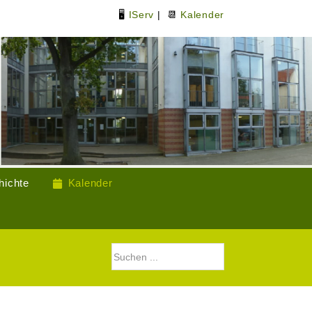
🖥
IServ
| 📆
Kalender
hichte
Kalender