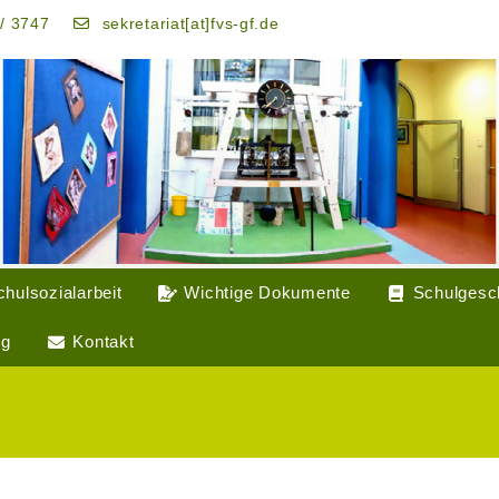
/ 3747
sekretariat[at]fvs-gf.de
chulsozialarbeit
Wichtige Dokumente
Schulgesc
ng
Kontakt