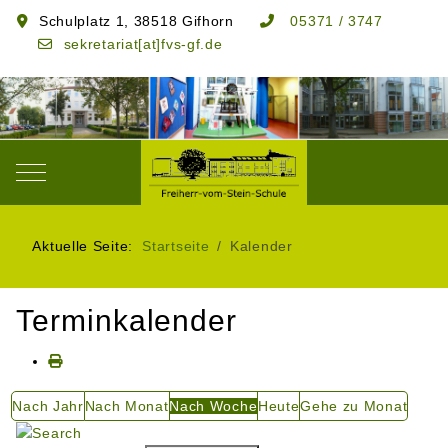
Schulplatz 1, 38518 Gifhorn
05371 / 3747
sekretariat[at]fvs-gf.de
Mobile Menu Toggle
Aktuelle Seite:
Startseite
Kalender
Terminkalender
Nach Jahr
Nach Monat
Nach Woche
Heute
Gehe zu Monat