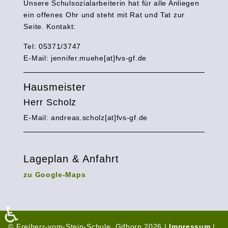
Unsere Schulsozialarbeiterin hat für alle Anliegen
ein offenes Ohr und steht mit Rat und Tat zur
Seite. Kontakt:
Tel: 05371/3747
E-Mail:
jennifer.muehe[at]fvs-gf.de
Hausmeister
Herr Scholz
E-Mail: andreas.scholz[at]fvs-gf.de
Lageplan & Anfahrt
zu Google-Maps
♿
© Freiherr-vom-Stein-Schule, Gifhorn 2026 |
Impressum
|