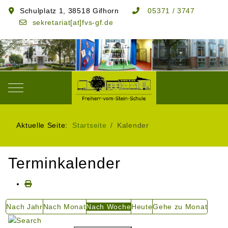
Schulplatz 1, 38518 Gifhorn
05371 / 3747
sekretariat[at]fvs-gf.de
Mobile Menu Toggle
Aktuelle Seite:
Startseite
Kalender
Terminkalender
Nach Jahr
Nach Monat
Nach Woche
Heute
Gehe zu Monat