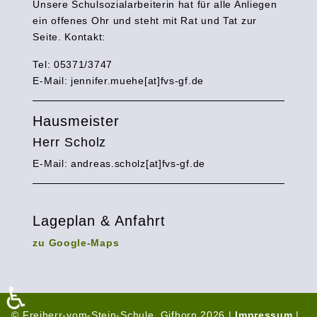
Unsere Schulsozialarbeiterin hat für alle Anliegen
ein offenes Ohr und steht mit Rat und Tat zur
Seite. Kontakt:
Tel: 05371/3747
E-Mail:
jennifer.muehe[at]fvs-gf.de
Hausmeister
Herr Scholz
E-Mail: andreas.scholz[at]fvs-gf.de
Lageplan & Anfahrt
zu Google-Maps
♿
© Freiherr-vom-Stein-Schule, Gifhorn 2026 |
Impressum
|